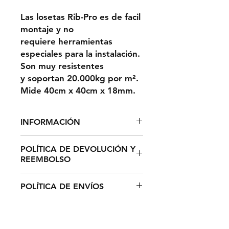
Las losetas Rib-Pro es de facil
montaje y no
requiere herramientas
especiales para la instalación.
Son muy resistentes
y soportan 20.000kg por m².
Mide 40cm x 40cm x 18mm.
INFORMACIÓN
1m² = 6,25 LOSETAS
POLÍTICA DE DEVOLUCIÓN Y
REEMBOLSO
El plazo de devolución de
POLÍTICA DE ENVÍOS
cualquier producto de su pedido
es de catorce (14) días hábiles
El tiempo estimado de entrega
desde la recepción del mismo (De
para España y Portugal es de
conformidad con el art. 44 de la
entre 3 - 5 días laborables y de 7 -