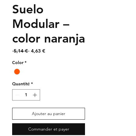
Suelo
Modular –
color naranja
Prix
Prix
 5,14 € 
4,63 €
original
promotionnel
Color
*
Quantité
*
Ajouter au panier
Commander et payer