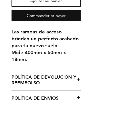
Ajouter au panier
Commander et payer
Las rampas de acceso
brindan un perfecto acabado
para tu nuevo suelo.
Mide 400mm x 60mm x
18mm.
POLÍTICA DE DEVOLUCIÓN Y
REEMBOLSO
El plazo de devolución de
POLÍTICA DE ENVÍOS
cualquier producto de su pedido
es de catorce (14) días hábiles
El tiempo estimado de entrega
desde la recepción del mismo (De
para España y Portugal es de
conformidad con el art. 44 de la
entre 3 - 5 días laborables y de 7 -
Ley 7/1996, de 15 de enero de
CONTACTO
10 días para los demás países