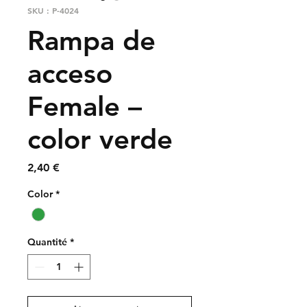
SKU : P-4024
Rampa de
acceso
Female –
color verde
Prix
2,40 €
Color
*
Quantité
*