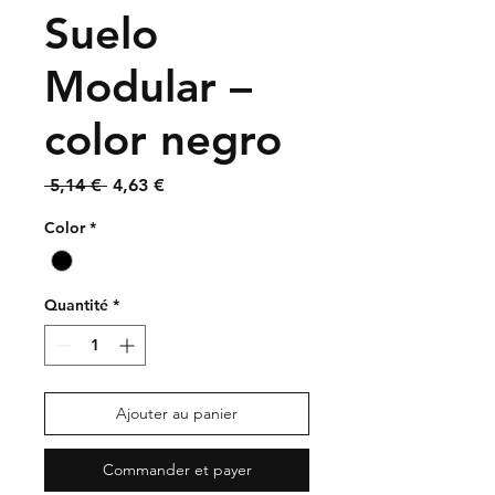
Suelo
Modular –
color negro
Prix
Prix
 5,14 € 
4,63 €
original
promotionnel
Color
*
Quantité
*
Ajouter au panier
Commander et payer