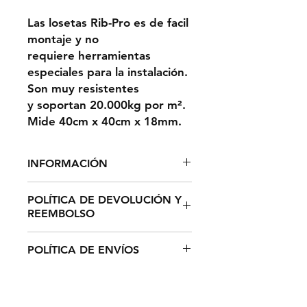
Las losetas Rib-Pro es de facil
montaje y no
requiere herramientas
especiales para la instalación.
Son muy resistentes
y soportan 20.000kg por m².
Mide 40cm x 40cm x 18mm.
INFORMACIÓN
1m² = 6,25 LOSETAS
POLÍTICA DE DEVOLUCIÓN Y
REEMBOLSO
El plazo de devolución de
POLÍTICA DE ENVÍOS
cualquier producto de su pedido
es de catorce (14) días hábiles
El tiempo estimado de entrega
desde la recepción del mismo (De
para España y Portugal es de
conformidad con el art. 44 de la
entre 3 - 5 días laborables y de 7 -