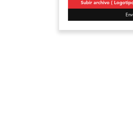
Subir archivo ( Logotipo
Env
Política de
Cookies
Políticas de privacid
Aviso Legal
Condiciones General
Contratación
Tienda