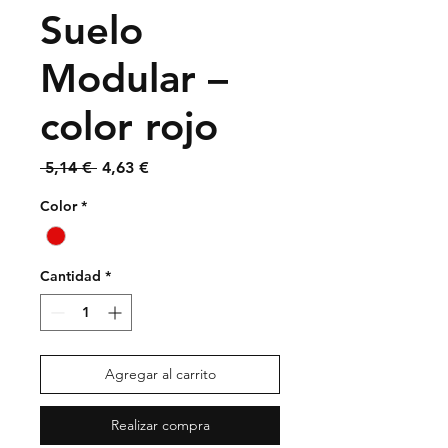
Suelo
Modular –
color rojo
Precio
Precio
 5,14 € 
4,63 €
de
oferta
Color
*
Cantidad
*
Agregar al carrito
Realizar compra