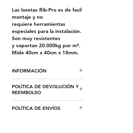
Las losetas Rib-Pro es de facil
montaje y no
requiere herramientas
especiales para la instalación.
Son muy resistentes
y soportan 20.000kg por m².
Mide 40cm x 40cm x 18mm.
INFORMACIÓN
1m² = 6,25 LOSETAS
POLÍTICA DE DEVOLUCIÓN Y
REEMBOLSO
El plazo de devolución de
POLÍTICA DE ENVÍOS
cualquier producto de su pedido
es de catorce (14) días hábiles
El tiempo estimado de entrega
desde la recepción del mismo (De
para España y Portugal es de
conformidad con el art. 44 de la
entre 3 - 5 días laborables y de 7 -