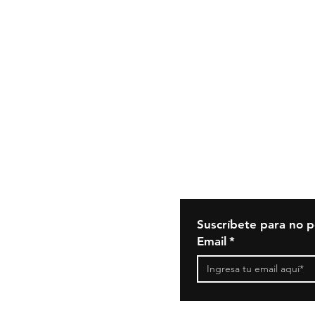
Política de
Cookies
Políticas de privacid
Aviso Legal
Condiciones General
Contratación
Tienda
Suscríbete para no p
Email
*