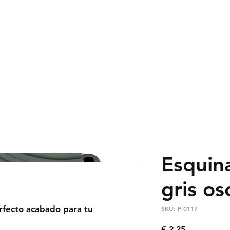
RIB-PRO
SUELO DE PVC
SUELO DE CAUC
Esquina
gris os
rfecto acabado para tu
SKU: P-0117
Preço
€ 2,25