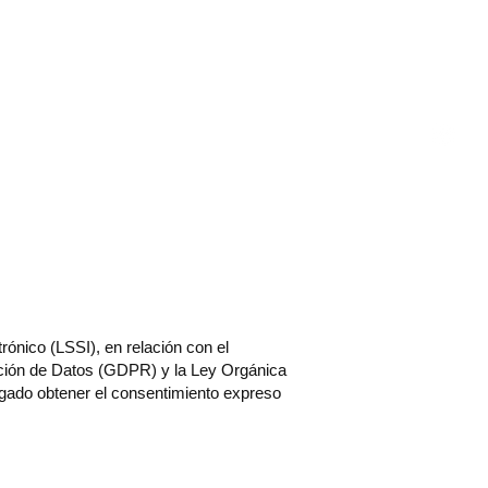
In
HO
FORMULARIO
GALERIA
Más
rónico (LSSI), en relación con el
cción de Datos (GDPR) y la Ley Orgánica
gado obtener el consentimiento expreso