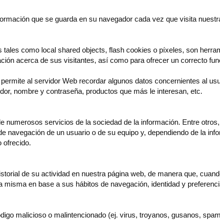
formación que se guarda en su navegador cada vez que visita nuest
s tales como local shared objects, flash cookies o píxeles, son herr
ón acerca de sus visitantes, así como para ofrecer un correcto func
 permite al servidor Web recordar algunos datos concernientes al us
idor, nombre y contraseña, productos que más le interesan, etc.
de numerosos servicios de la sociedad de la información. Entre otro
de navegación de un usuario o de su equipo y, dependiendo de la info
o ofrecido.
 historial de su actividad en nuestra página web, de manera que, cuan
e la misma en base a sus hábitos de navegación, identidad y preferenci
ódigo malicioso o malintencionado (ej. virus, troyanos, gusanos, spa