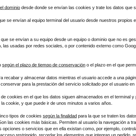
el dominio
desde donde se envían las cookies y trate los datos que s
ue se envían al equipo terminal del usuario desde nuestros propios 
que se envían a su equipo desde un equipo o dominio que no es gest
, las usadas por redes sociales, o por contenido externo como Goog
ón
según el plazo de tiempo de conservación
o el plazo en el que pe
 recabar y almacenar datos mientras el usuario accede a una pági
onservar para la prestación del servicio solicitado por el usuario en 
 de cookies en el que los datos siguen almacenados en el terminal y
e la cookie, y que puede ir de unos minutos a varios años.
 cinco tipos de cookies
según la finalidad
para la que se traten los dat
on las cookies más básicas. Permiten al usuario la navegación a tr
tes opciones o servicios que en ella existan como, por ejemplo, control
e acceso restringido, recordar los elementos que integran un pedido, 