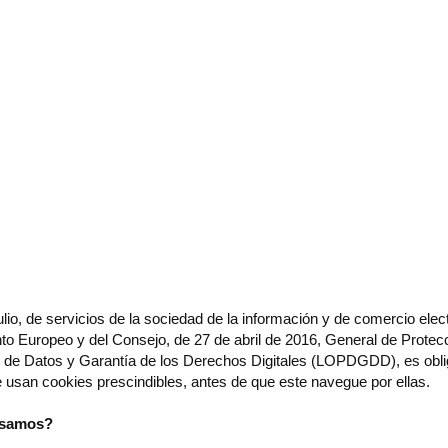
RIB-PRO
SUELO DE PVC
SUELO DE CAUC
io, de servicios de la sociedad de la información y de comercio elect
o Europeo y del Consejo, de 27 de abril de 2016, General de Prote
n de Datos y Garantía de los Derechos Digitales (LOPDGDD), es obli
e usan cookies prescindibles, antes de que este navegue por ellas.
 usamos?