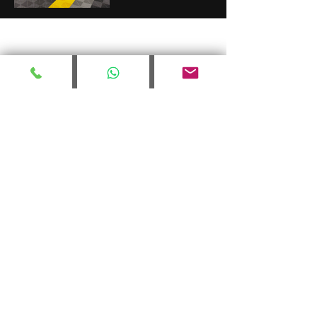
CONTACTO
Tel:
91 212 22 57
Móvil:
627 488 458
email: info@protile.es
PRO-TILE | 2026
Calle: Alfareros 33, Alcorcón
Política de
Cookies
Políticas de privacidad
Aviso Legal
Condiciones Generales de
Contratación
Tienda