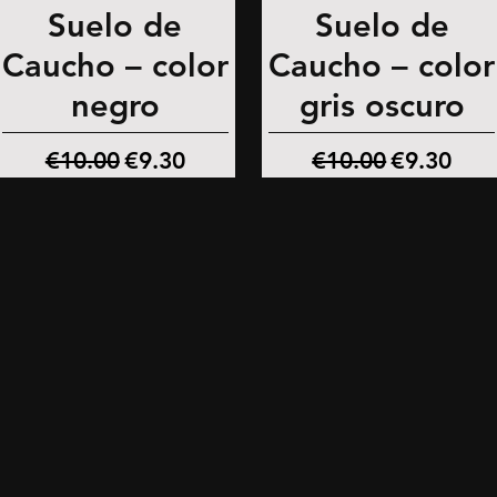
Suelo de
Quick View
Suelo de
Quick View
Caucho – color
Caucho – color
negro
gris oscuro
Regular Price
Sale Price
Regular Price
Sale Price
€10.00
€9.30
€10.00
€9.30