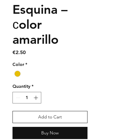
Esquina –
сolor
amarillo
Price
€2.50
Color
*
Quantity
*
Add to Cart
Buy Now