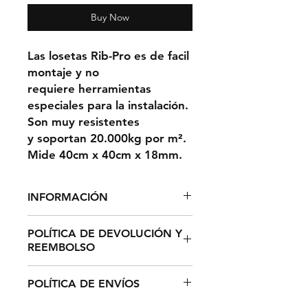
Buy Now
Las losetas Rib-Pro es de facil
montaje y no
requiere herramientas
especiales para la instalación.
Son muy resistentes
y soportan 20.000kg por m².
Mide 40cm x 40cm x 18mm.
INFORMACIÓN
1m² = 6,25 LOSETAS
POLÍTICA DE DEVOLUCIÓN Y
REEMBOLSO
El plazo de devolución de
POLÍTICA DE ENVÍOS
cualquier producto de su pedido
es de catorce (14) días hábiles