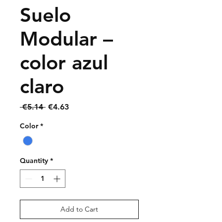
Suelo
Modular –
color azul
claro
Regular
Sale
 €5.14 
€4.63
Price
Price
Color
*
Quantity
*
Add to Cart