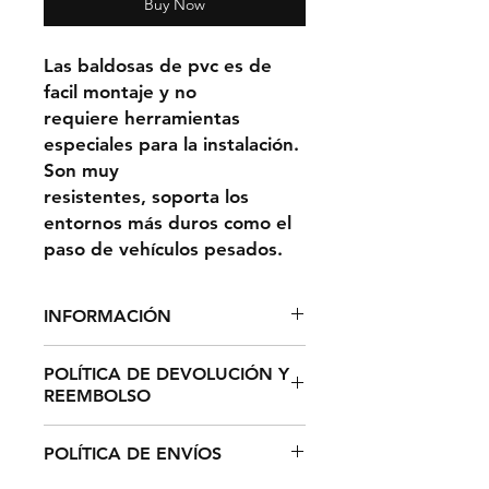
Buy Now
Las baldosas de pvc es de
facil montaje y no
requiere herramientas
especiales para la instalación.
Son muy
resistentes, soporta los
entornos más duros como el
paso de vehículos pesados.
INFORMACIÓN
Mide 500mm x 500mm x 6 mm.
POLÍTICA DE DEVOLUCIÓN Y
4 Piezas por m².
REEMBOLSO
El plazo de devolución de
POLÍTICA DE ENVÍOS
cualquier producto de su pedido
es de catorce (14) días hábiles