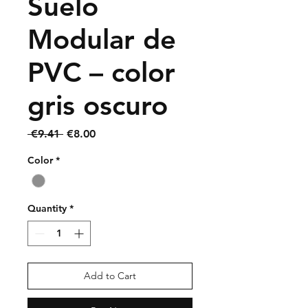
Suelo
Modular de
PVC – color
gris oscuro
Regular
Sale
 €9.41 
€8.00
Price
Price
Color
*
Quantity
*
Add to Cart