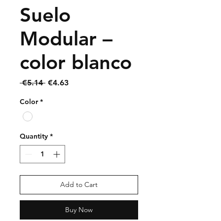
Suelo
Modular –
color blanco
Regular
Sale
 €5.14 
€4.63
Price
Price
Color
*
Quantity
*
Add to Cart
Buy Now