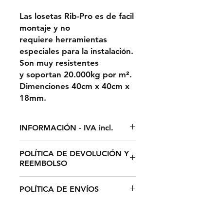
Las losetas Rib-Pro es de facil
montaje y no
requiere herramientas
especiales para la instalación.
Son muy resistentes
y soportan 20.000kg por m².
Dimenciones 40cm x 40cm x
18mm.
INFORMACIÓN - IVA incl.
1m² = 6,25 LOSETAS
POLÍTICA DE DEVOLUCIÓN Y
REEMBOLSO
El plazo de devolución de
POLÍTICA DE ENVÍOS
cualquier producto de su pedido
es de catorce (14) días hábiles
El tiempo estimado de entrega
desde la recepción del mismo (De
para España y Portugal es de