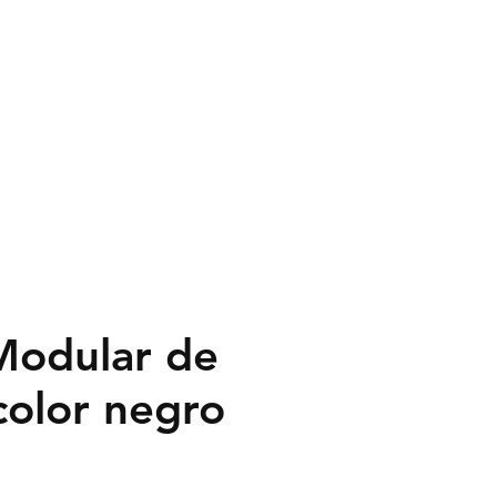
In
HO
FORMULARIO
GALERIA
Más
Modular de
color negro