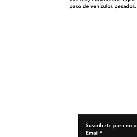
paso de vehículos pesados.
Política de
Cookies
Políticas de privacid
Aviso Legal
Condiciones General
Contratación
Tienda
Suscríbete para no p
Email
*