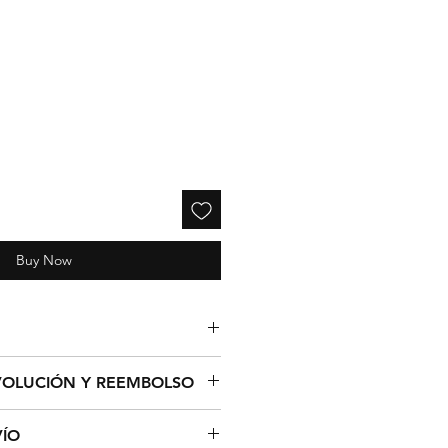
e
Buy Now
0mm x 6 mm.
EVOLUCIÓN Y REEMBOLSO
ción de cualquier producto de
VÍO
orce (14) días hábiles desde la