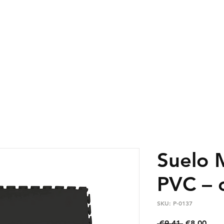
RIB-PRO
SUELO DE PVC
SUELO DE CAUC
Suelo 
PVC – 
SKU: P-0137
Regular
Sale
 €9.41 
€8.00