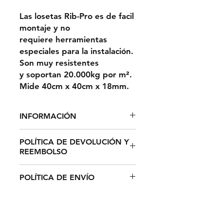
Las losetas Rib-Pro es de facil
montaje y no
requiere herramientas
especiales para la instalación.
Son muy resistentes
y soportan 20.000kg por m².
Mide 40cm x 40cm x 18mm.
INFORMACIÓN
1m² = 6,25 LOSETAS
POLÍTICA DE DEVOLUCIÓN Y
REEMBOLSO
El plazo de devolución de
POLÍTICA DE ENVÍO
cualquier producto de su pedido
es de catorce (14) días hábiles
El tiempo estimado de entrega
desde la recepción del mismo (De
para España y Portugal es de
conformidad con el art. 44 de la
entre 3 - 5 días laborables y de 7 -