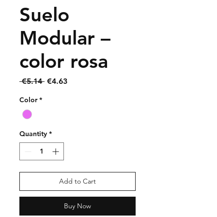
Suelo
Modular –
color rosa
Regular
Sale
 €5.14 
€4.63
Price
Price
Color
*
Quantity
*
Add to Cart
Buy Now