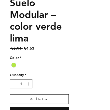
Suelo
Modular –
color verde
lima
Regular
Sale
 €5.14 
€4.63
Price
Price
Color
*
Quantity
*
Add to Cart