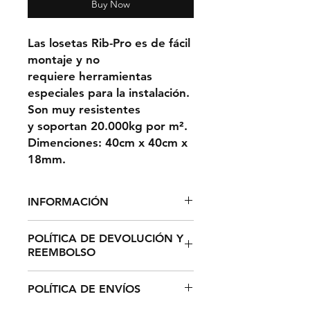
Buy Now
Las losetas Rib-Pro es de fácil
montaje y no
requiere herramientas
especiales para la instalación.
Son muy resistentes
y soportan 20.000kg por m².
Dimenciones: 40cm x 40cm x
18mm.
INFORMACIÓN
1m² = 6,25 LOSETAS
POLÍTICA DE DEVOLUCIÓN Y
REEMBOLSO
El plazo de devolución de
POLÍTICA DE ENVÍOS
cualquier producto de su pedido
es de catorce (14) días hábiles