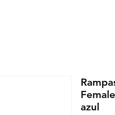
RIB-PRO
SUELO DE PVC
SUELO DE CAUC
Rampas
Female
azul