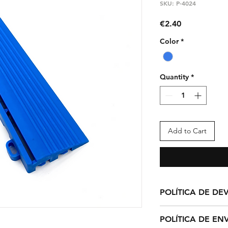
SKU: P-4024
Price
€2.40
Color
*
Quantity
*
Add to Cart
POLÍTICA DE D
El plazo de devolu
POLÍTICA DE EN
su pedido es de cat